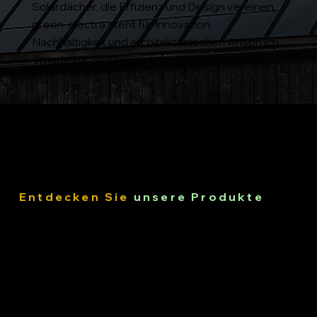
Solardächer, die Effizienz und Design vereinen.
green-electra steht für Innovation,
Nachhaltigkeit und architektonischen Anspruch
– made for Switzerland.
Entdecken Sie
unsere Produkte
Roofit.Solar
Bei Green-Electra legen wir höchsten Wert auf
Qualität, Effizienz und Design – genau deshalb
haben wir uns bewusst für die innovativen Produkte
von Roofit.Solar entschieden.