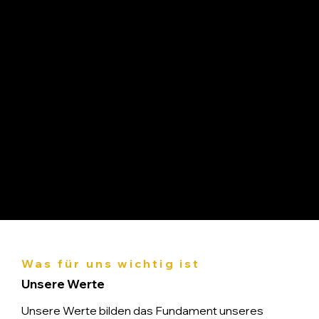
green-electra, weil Ihre Energielösung keine
Kompromisse kennen sollte.
Was für uns wichtig ist
Unsere Werte
Unsere Werte bilden das Fundament unseres