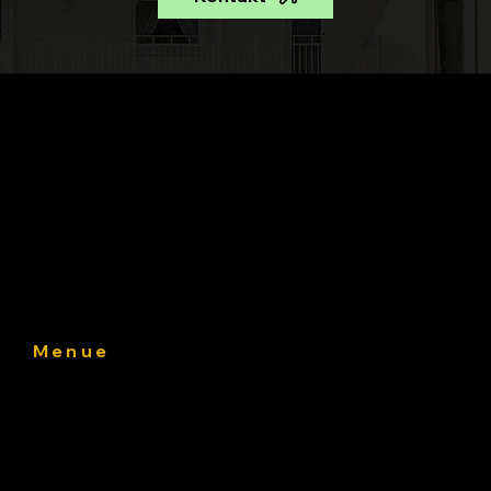
green-electra ein Unternehmen der casa swiss
international ag group
Industriestrasse 14
CH-8305 Dietlikon
Menue
Über uns
Angebot
Projekte
Kontakt