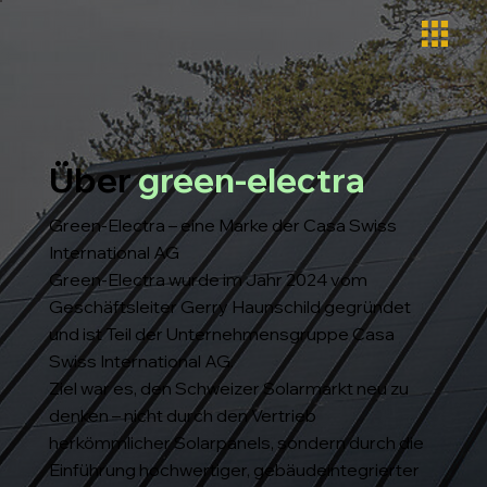
Über
green-electra
Green-Electra – eine Marke der Casa Swiss
International AG
Green-Electra wurde im Jahr 2024 vom
Geschäftsleiter Gerry Haunschild gegründet
und ist Teil der Unternehmensgruppe Casa
Swiss International AG.
Ziel war es, den Schweizer Solarmarkt neu zu
denken – nicht durch den Vertrieb
herkömmlicher Solarpanels, sondern durch die
Einführung hochwertiger, gebäudeintegrierter