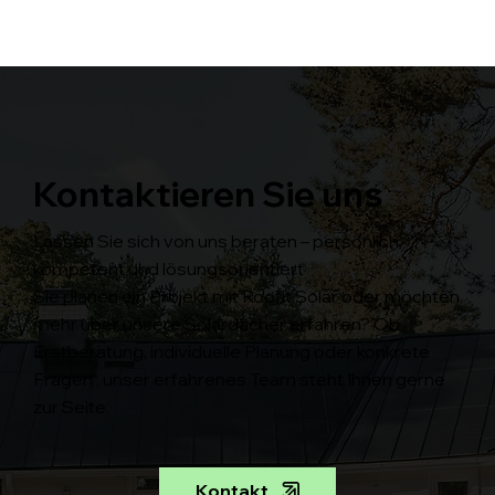
Kontaktieren Sie uns
Lassen Sie sich von uns beraten – persönlich,
kompetent und lösungsorientiert
Sie planen ein Projekt mit Roofit.Solar oder möchten
mehr über unsere Solardächer erfahren? Ob
Erstberatung, individuelle Planung oder konkrete
Fragen , unser erfahrenes Team steht Ihnen gerne
zur Seite.
Kontakt